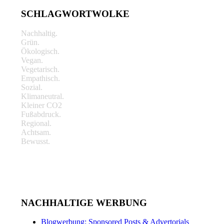
SCHLAGWORTWOLKE
Nachhaltig.
Grün.
Ökologisch.
Vegan.
Vegetarisch.
Empathisch.
Sozial.
Klimaneutral.
Kleiner CO2
Fußabdruck.
Regional.
Achtsam.
Bewusst.
NACHHALTIGE WERBUNG
Blogwerbung: Sponsored Posts & Advertorials