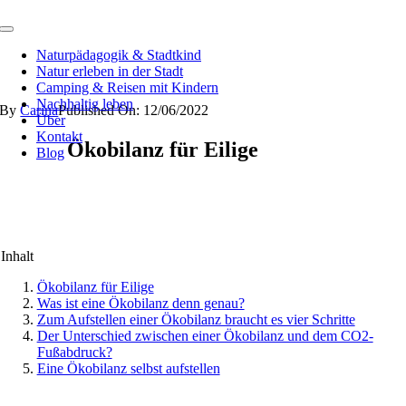
Inhalt
springen
Toggle
Navigation
Naturpädagogik & Stadtkind
Natur erleben in der Stadt
Camping & Reisen mit Kindern
Nachhaltig leben
By
Carina
Published On: 12/06/2022
Über
Kontakt
Ökobilanz für Eilige
Blog
Inhalt
Ökobilanz für Eilige
Was ist eine Ökobilanz denn genau?
Zum Aufstellen einer Ökobilanz braucht es vier Schritte
Der Unterschied zwischen einer Ökobilanz und dem CO2-
Fußabdruck?
Eine Ökobilanz selbst aufstellen