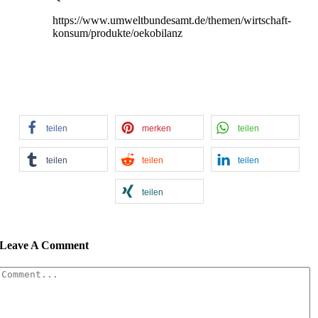
https://www.umweltbundesamt.de/themen/wirtschaft-
konsum/produkte/oekobilanz
teilen
merken
teilen
teilen
teilen
teilen
teilen
Leave A Comment
Comment