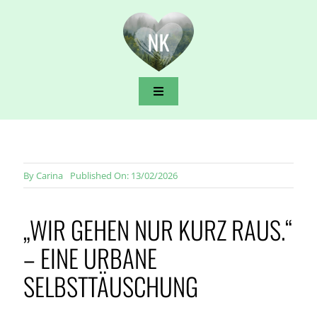
Zum
Inhalt
springen
Toggle
Navigation
Naturpädagogik & Stadtkind
Natur erleben in der Stadt
By
Carina
Published On: 13/02/2026
„WIR GEHEN NUR KURZ RAUS.“
Camping & Reisen mit Kindern
– EINE URBANE
Nachhaltig leben
SELBSTTÄUSCHUNG
Über