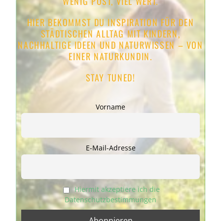
WENIG POST, VIEL WERT.
HIER BEKOMMST DU INSPIRATION
FÜR
DEN
STÄDTISCHEN
ALLTAG MIT KINDERN
,
NACHHALTIGE
IDEEN
UND
NATURWISSEN – VON
EINER NATURKUNDIN
.
STAY TUNED!
Vorname
E-Mail-Adresse
Hiermit akzeptiere ich die
Datenschutzbestimmungen