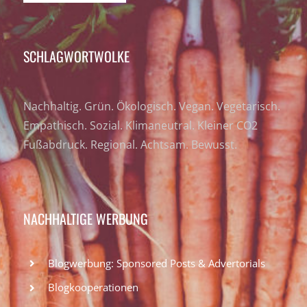
SCHLAGWORTWOLKE
Nachhaltig. Grün. Ökologisch. Vegan. Vegetarisch.
Empathisch. Sozial. Klimaneutral. Kleiner CO2
Fußabdruck. Regional. Achtsam. Bewusst.
NACHHALTIGE WERBUNG
Blogwerbung: Sponsored Posts & Advertorials
Blogkooperationen