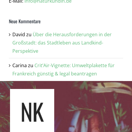
E-Mail:
info@naturkundin.de
Neue Kommentare
David
zu
Über die Herausforderungen in der
Großstadt: das Stadtleben aus Landkind-
Perspektive
Carina
zu
Crit’Air-Vignette: Umweltplakette für
Frankreich günstig & legal beantragen