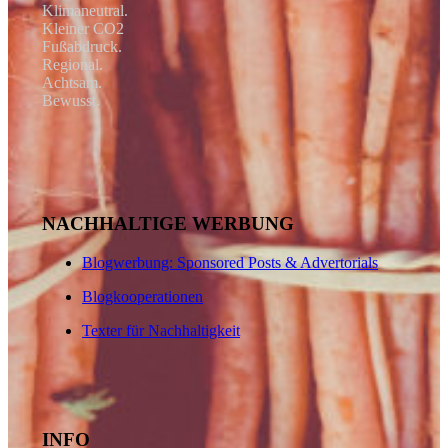
Klimaneutral.
Kleiner CO2
Fußabdruck.
Regional.
Achtsam.
Bewusst.
NACHHALTIGE WERBUNG
Blogwerbung: Sponsored Posts & Advertorials
Blogkooperationen
Texter für Nachhaltigkeit
INFO