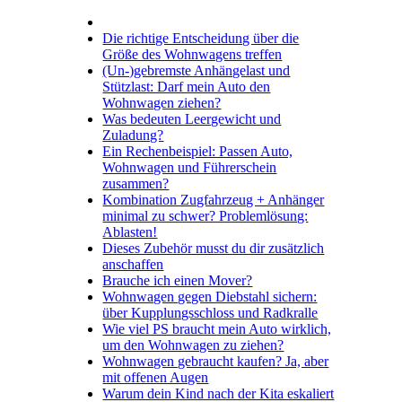
Die richtige Entscheidung über die
Größe des Wohnwagens treffen
(Un-)gebremste Anhängelast und
Stützlast: Darf mein Auto den
Wohnwagen ziehen?
Was bedeuten Leergewicht und
Zuladung?
Ein Rechenbeispiel: Passen Auto,
Wohnwagen und Führerschein
zusammen?
Kombination Zugfahrzeug + Anhänger
minimal zu schwer? Problemlösung:
Ablasten!
Dieses Zubehör musst du dir zusätzlich
anschaffen
Brauche ich einen Mover?
Wohnwagen gegen Diebstahl sichern:
über Kupplungsschloss und Radkralle
Wie viel PS braucht mein Auto wirklich,
um den Wohnwagen zu ziehen?
Wohnwagen gebraucht kaufen? Ja, aber
mit offenen Augen
Warum dein Kind nach der Kita eskaliert