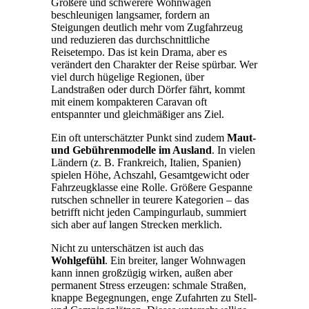
Größere und schwerere Wohnwagen
beschleunigen langsamer, fordern an
Steigungen deutlich mehr vom Zugfahrzeug
und reduzieren das durchschnittliche
Reisetempo. Das ist kein Drama, aber es
verändert den Charakter der Reise spürbar. Wer
viel durch hügelige Regionen, über
Landstraßen oder durch Dörfer fährt, kommt
mit einem kompakteren Caravan oft
entspannter und gleichmäßiger ans Ziel.
Ein oft unterschätzter Punkt sind zudem
Maut-
und Gebührenmodelle im Ausland
. In vielen
Ländern (z. B. Frankreich, Italien, Spanien)
spielen Höhe, Achszahl, Gesamtgewicht oder
Fahrzeugklasse eine Rolle. Größere Gespanne
rutschen schneller in teurere Kategorien – das
betrifft nicht jeden Campingurlaub, summiert
sich aber auf langen Strecken merklich.
Nicht zu unterschätzen ist auch das
Wohlgefühl
. Ein breiter, langer Wohnwagen
kann innen großzügig wirken, außen aber
permanent Stress erzeugen: schmale Straßen,
knappe Begegnungen, enge Zufahrten zu Stell-