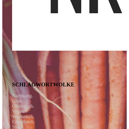
SCHLAGWORTWOLKE
Nachhaltig.
Grün.
Ökologisch.
Vegan.
Vegetarisch.
Empathisch.
Sozial.