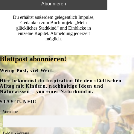
Du erhältst außerdem gelegentlich Impulse,
Gedanken zum Buchprojekt „Mein
glückliches Stadtkind“ und Einblicke in
einzelne Kapitel. Abmeldung jederzeit
möglich.
Blattpost abonnieren!
Wenig Post, viel Wert.
Hier bekommst du Inspiration
für
den
städtischen
Alltag mit Kindern
,
nachhaltige
Ideen
und
Naturwissen – von einer Naturkundin
.
STAY TUNED!
Vorname
E-Mail-Adresse