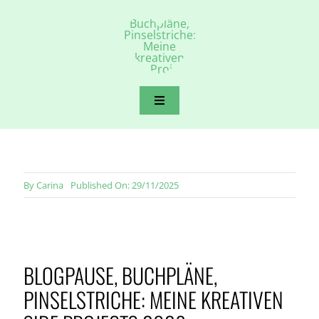
Zum
Inhalt
springen
Toggle
Navigation
Naturpädagogik & Stadtkind
Natur erleben in der Stadt
By
Carina
Published On: 29/11/2025
Camping & Reisen mit Kindern
BLOGPAUSE, BUCHPLÄNE,
Nachhaltig leben
PINSELSTRICHE: MEINE KREATIVEN