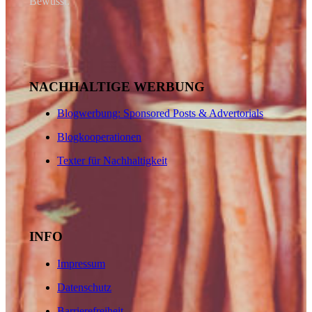
Bewusst.
NACHHALTIGE WERBUNG
Blogwerbung: Sponsored Posts & Advertorials
Blogkooperationen
Texter für Nachhaltigkeit
INFO
Impressum
Datenschutz
Barrierefreiheit