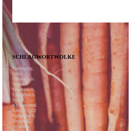
SCHLAGWORTWOLKE
Nachhaltig.
Grün.
Ökologisch.
Vegan.
Vegetarisch.
Empathisch.
Sozial.
Klimaneutral.
Kleiner CO2
Fußabdruck.
Regional.
Achtsam.