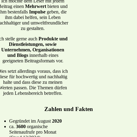
Ich möchte dem Leser mit jedem
Beitrag einen
Mehrwert
bieten und
ihm bestenfalls
Impulse
geben, die
ihm dabei helfen, sein Leben
achhaltiger und umweltfreundlicher
zu gestalten.
ch stelle gerne auch
Produkte und
Dienstleistungen, sowie
Unternehmen, Organisationen
und Blogs
innerhalb eines
geeigneten Beitragsformats vor.
ies setzt allerdings voraus, dass ich
diese für hochwertig und nachhaltig
halte und dass diese zu meinen
Werten passen. Die Themen dürfen
jeden Lebensbereich betreffen.
Zahlen und Fakten
Gegründet im August
2020
ca.
3600
organische
Seitenaufrufe pro Monat